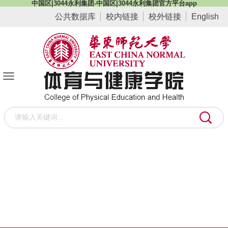
中国区|3044永利集团-中国区|3044永利集团官方平台app
公共数据库
校内链接
校外链接
English