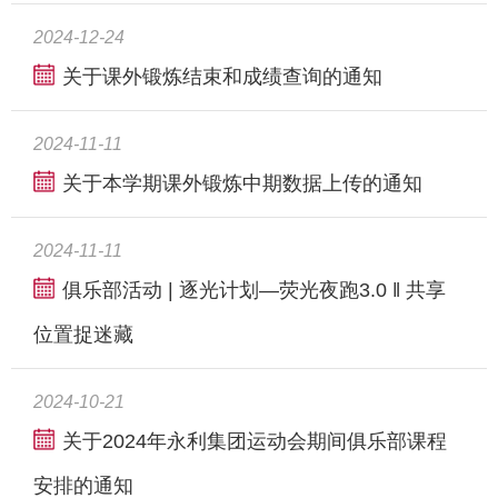
2024-12-24
关于课外锻炼结束和成绩查询的通知
2024-11-11
关于本学期课外锻炼中期数据上传的通知
2024-11-11
俱乐部活动 | 逐光计划—荧光夜跑3.0 ‖ 共享
位置捉迷藏
2024-10-21
关于2024年永利集团运动会期间俱乐部课程
安排的通知