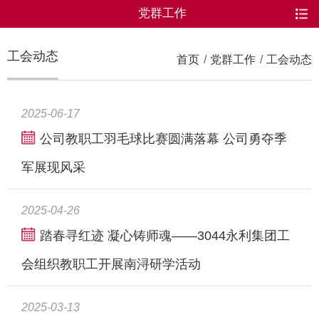
党群工作
工会动态
首页
/
党群工作
/
工会动态
2025-06-17
公司教职工羽毛球比赛圆满落幕 公司勇夺季
军展现风采
2025-04-26
踏春寻红迹 凝心铸师魂——3044永利集团工
会组织教职工开展南浔研学活动
2025-03-13