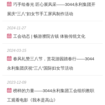
巧手绘春光 匠心展风采——3044永利集团开
展庆“三八”妇女节手工屏风制作活动
2024-11-27
工会动态 | 畅游濮院古镇 体验传统文化
2024-03-15
春风礼赞三八节，赏花游园踏春行——3044
永利集团庆祝“三八”国际妇女节活动
2023-12-09
榜样的力量——3044永利集团工会组织教职
工观看电影《我本是高山》