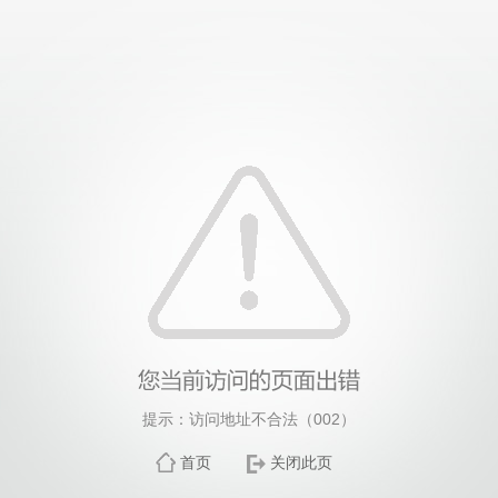
国区|3044永利集团-中国区|3044永利集团官方平台a
提示：访问地址不合法（002）
首页
关闭此页